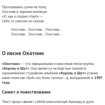
Проснувшись дома не полу,
Охотник в зеркало взглянул.
«О, как я сладко спал!» —
Себе со смехом он сказал.
Охотник… Охoтник… Охoтник…
Охотник… Охoтник… Охотник…
О песне Охотник
«Охотник»
— это официальная и культовая песня группы
«Король и Шут»
. Она является четвёртым треком в
одноимённом студийном альбоме
«Король и Шут»
(также
известном как
«Будь как дома, путник…»
), выпущенном в
1997
году.
Сюжет и повествование
Текст представляет собой классическую балладу в духе