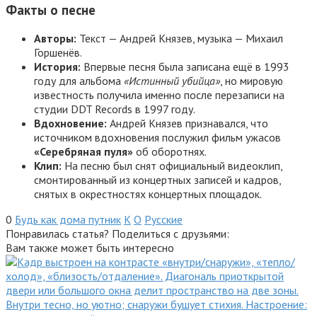
Факты о песне
Авторы:
Текст — Андрей Князев, музыка — Михаил
Горшенёв
.
История:
Впервые песня была записана ещё в 1993
году для альбома
«Истинный убийца»
, но мировую
известность получила именно после перезаписи на
студии DDT Records в 1997 году.
Вдохновение:
Андрей Князев признавался, что
источником вдохновения послужил фильм ужасов
«Серебряная пуля»
об оборотнях
.
Клип:
На песню был снят официальный видеоклип,
смонтированный из концертных записей и кадров,
снятых в окрестностях концертных площадок
.
0
Будь как дома путник
К
О
Русские
Понравилась статья? Поделиться с друзьями:
Вам также может быть интересно