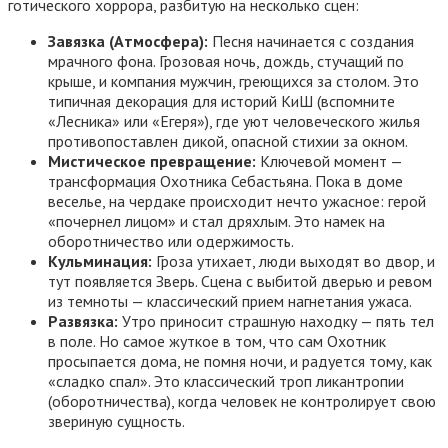
готического хоррора, разбитую на несколько сцен:
Завязка (Атмосфера):
Песня начинается с создания
мрачного фона. Грозовая ночь, дождь, стучащий по
крыше, и компания мужчин, греющихся за столом. Это
типичная декорация для историй КиШ (вспомните
«Лесника» или «Егеря»), где уют человеческого жилья
противопоставлен дикой, опасной стихии за окном.
Мистическое превращение:
Ключевой момент —
трансформация Охотника Себастьяна. Пока в доме
веселье, на чердаке происходит нечто ужасное: герой
«почернел лицом» и стал дряхлым. Это намек на
оборотничество или одержимость.
Кульминация:
Гроза утихает, люди выходят во двор, и
тут появляется Зверь. Сцена с выбитой дверью и ревом
из темноты — классический прием нагнетания ужаса.
Развязка:
Утро приносит страшную находку — пять тел
в поле. Но самое жуткое в том, что сам Охотник
просыпается дома, не помня ночи, и радуется тому, как
«сладко спал». Это классический троп ликантропии
(оборотничества), когда человек не контролирует свою
звериную сущность.