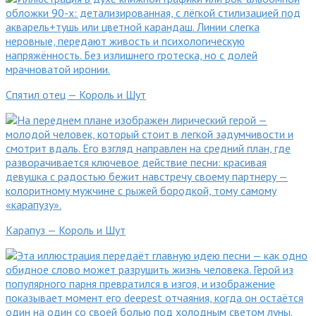
Спятил отец — Король и Шут
Карапуз — Король и Шут