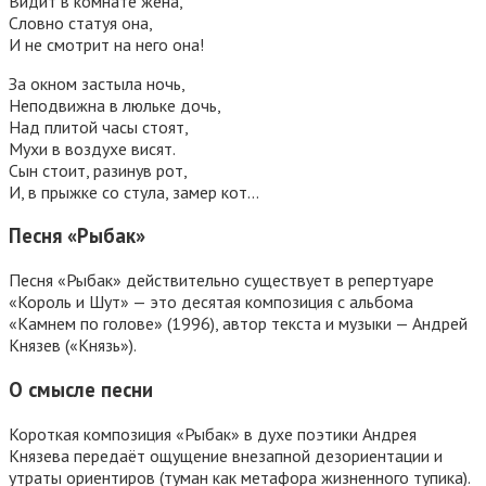
Видит в комнате жена,
Словно статуя она,
И не смотрит на него она!
За окном застыла ночь,
Неподвижна в люльке дочь,
Над плитой часы стоят,
Мухи в воздухе висят.
Сын стоит, разинув рот,
И, в прыжке со стула, замер кот…
Песня «Рыбак»
Песня «Рыбак» действительно существует в репертуаре
«Король и Шут» — это десятая композиция с альбома
«Камнем по голове» (1996), автор текста и музыки — Андрей
Князев («Князь»).
О смысле песни
Короткая композиция «Рыбак» в духе поэтики Андрея
Князева передаёт ощущение внезапной дезориентации и
утраты ориентиров (туман как метафора жизненного тупика).