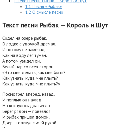
1
Текст песни Рыбак — Король и Шут
1.1
Песня «Рыбак»
1.2
О смысле песни
Текст песни Рыбак — Король и Шут
Сидел на озере рыбак,
В лодке с удочкой дремал.
И потому не замечал,
Как на воду лег туман.
А потом увидел он,
Белый пар со всех сторон.
«Что мне делать, как мне быть?
Как узнать, куда мне плыть?
Как узнать, куда мне плыть?»
Посмотрел вперед, назад,
И поплыл он наугад.
Но коснулось дна весло —
Берег рядом — повезло!
И рыбак пришел домой,
Дверь толкнул своей рукой.