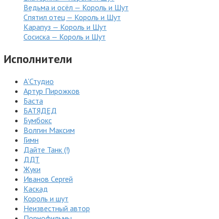
Ведьма и осёл — Король и Шут
Спятил отец — Король и Шут
Карапуз — Король и Шут
Сосиска — Король и Шут
Исполнители
А'Студио
Артур Пирожков
Баста
БАТЯДЕД
Бумбокс
Волгин Максим
Гимн
Дайте Танк (!)
ДДТ
Жуки
Иванов Сергей
Каскад
Король и шут
Неизвестный автор
Порнофильмы