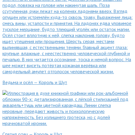
Ведьма и осёл — Король и Шут
Спятил отец — Король и Шут