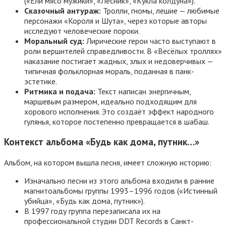
(«Ели мясо мужики», «Лесник», «Кукла колдуна»).
Сказочный антураж:
Тролли, гномы, лешие — любимые
персонажи «Короля и Шута», через которые авторы
исследуют человеческие пороки.
Моральный суд:
Лирические герои часто выступают в
роли вершителей справедливости. В «Весёлых троллях»
наказание постигает жадных, злых и недоверчивых —
типичная фольклорная мораль, поданная в панк-
эстетике.
Ритмика и подача:
Текст написан энергичным,
маршевым размером, идеально подходящим для
хорового исполнения. Это создаёт эффект народного
гулянья, которое постепенно превращается в шабаш.
Контекст альбома «Будь как дома, путник…»
Альбом, на котором вышла песня, имеет сложную историю:
Изначально песни из этого альбома входили в ранние
магнитоальбомы группы 1993–1996 годов («Истинный
убийца», «Будь как дома, путник»).
В 1997 году группа перезаписала их на
профессиональной студии DDT Records в Санкт-