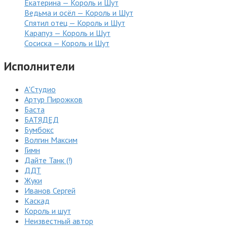
Екатерина — Король и Шут
Ведьма и осёл — Король и Шут
Спятил отец — Король и Шут
Карапуз — Король и Шут
Сосиска — Король и Шут
Исполнители
А'Студио
Артур Пирожков
Баста
БАТЯДЕД
Бумбокс
Волгин Максим
Гимн
Дайте Танк (!)
ДДТ
Жуки
Иванов Сергей
Каскад
Король и шут
Неизвестный автор