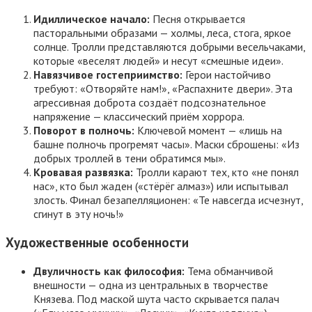
Идиллическое начало:
Песня открывается
пасторальными образами — холмы, леса, стога, яркое
солнце. Тролли представляются добрыми весельчаками,
которые «веселят людей» и несут «смешные идеи».
Навязчивое гостеприимство:
Герои настойчиво
требуют: «Отворяйте нам!», «Распахните двери». Эта
агрессивная доброта создаёт подсознательное
напряжение — классический приём хоррора.
Поворот в полночь:
Ключевой момент — «лишь на
башне полночь прогремят часы». Маски сброшены: «Из
добрых троллей в тени обратимся мы».
Кровавая развязка:
Тролли карают тех, кто «не понял
нас», кто был жаден («стёрёг алмаз») или испытывал
злость. Финал безапелляционен: «Те навсегда исчезнут,
сгинут в эту ночь!»
Художественные особенности
Двуличность как философия:
Тема обманчивой
внешности — одна из центральных в творчестве
Князева. Под маской шута часто скрывается палач