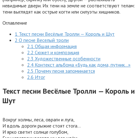
Оглавление
1
Текст песни Весёлые Тролли — Король и Шут
2
О песне Веселый троли
2.1
Общая информация
2.2
Сюжет и композиция
2.3
Художественные особенности
2.4
Контекст альбома «Будь как дома, путник…»
2.5
Почему песня запоминается
2.6
Итог
Текст песни Весёлые Тролли — Король и
Шут
Вокруг холмы, леса, овраги и луга,
И вдоль дороги рыжие стоят стога…
И ярко светит солнце голубом,
Ему навстречу весело мы все идём.