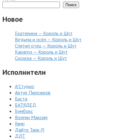
Поиск
Новое
Екатерина — Король и Шут
Ведьма и осёл — Король и Шут
Спятил отец — Король и Шут
Карапуз — Король и Шут
Сосиска — Король и Шут
Исполнители
А'Студио
Артур Пирожков
Баста
БАТЯДЕД
Бумбокс
Волгин Максим
Гимн
Дайте Танк (!)
ДДТ