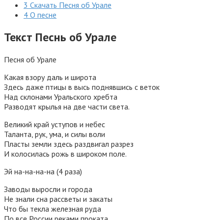
3
Скачать Песня об Урале
4
О песне
Текст Песнь об Урале
Песня об Урале
Какая взору даль и широта
Здесь даже птицы в высь поднявшись с веток
Над склонами Уральского хребта
Разводят крылья на две части света.
Великий край уступов и небес
Таланта, рук, ума, и силы воли
Пласты земли здесь раздвигал разрез
И колосилась рожь в широком поле.
Эй на-на-на-на (4 раза)
Заводы выросли и города
Не знали сна рассветы и закаты
Что бы текла железная руда
По все России реками проката.